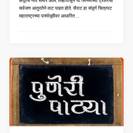
कपूरचे नाव समोर आले, तेव्हापासून या सिनेमाच्या ट्रेलरची
सर्वजण आतुरतेने वाट पाहत होते. सैराट हा संपूर्ण चित्रपट
महाराष्ट्रच्या पार्श्वभूमीवर आधारित …