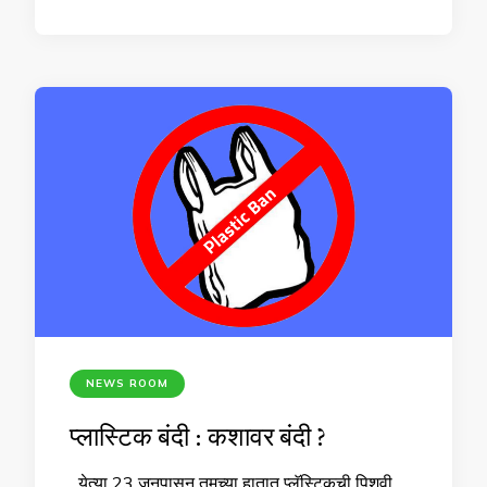
NEWS ROOM
प्लास्टिक बंदी : कशावर बंदी ?
येत्या 23 जूनपासून तुमच्या हातात प्लॅस्टिकची पिशवी