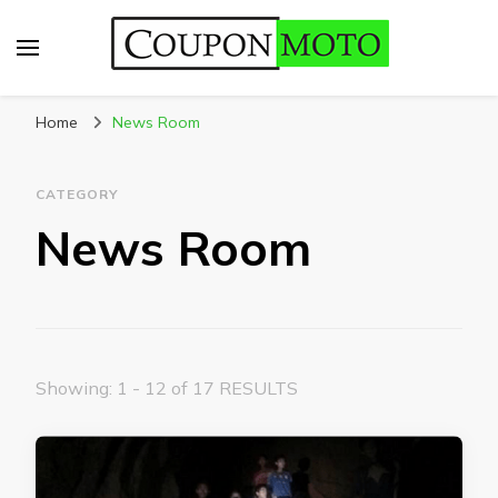
CouponMoto
Home
News Room
CATEGORY
News Room
Showing: 1 - 12 of 17 RESULTS