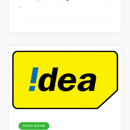
…
NEWS ROOM