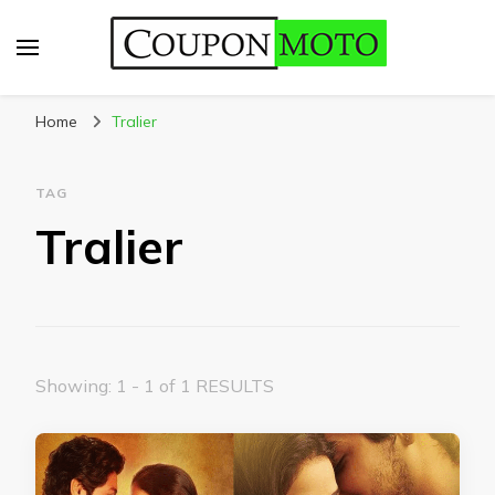
CouponMoto
Home
Tralier
TAG
Tralier
Showing: 1 - 1 of 1 RESULTS