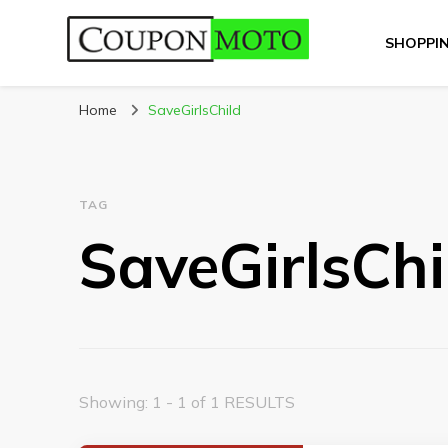
SHOPPI
CouponMoto
Home
SaveGirlsChild
TAG
SaveGirlsChi
Showing: 1 - 1 of 1 RESULTS