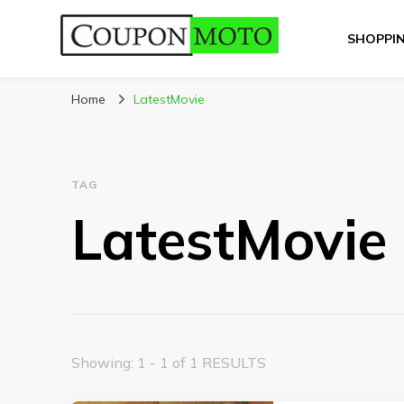
SHOPPI
CouponMoto
Home
LatestMovie
TAG
LatestMovie
Showing: 1 - 1 of 1 RESULTS