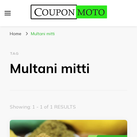
CouponMoto
Home
Multani mitti
TAG
Multani mitti
Showing: 1 - 1 of 1 RESULTS