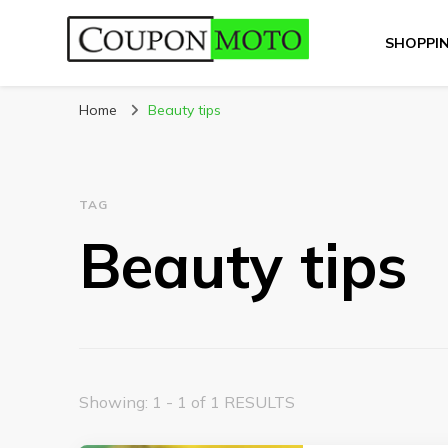
SHOPPI
CouponMoto
Home
Beauty tips
TAG
Beauty tips
Showing: 1 - 1 of 1 RESULTS